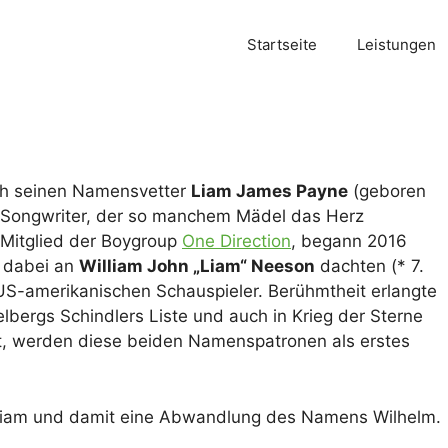
Startseite
Leistungen
urch seinen Namensvetter
Liam James Payne
(geboren
 Songwriter, der so manchem Mädel das Herz
 Mitglied der Boygroup
One Direction
, begann 2016
n dabei an
William John „Liam“ Neeson
dachten (* 7.
-US-amerikanischen Schauspieler. Berühmtheit erlangte
lbergs Schindlers Liste und auch in Krieg der Sterne
t, werden diese beiden Namenspatronen als erstes
illiam und damit eine Abwandlung des Namens Wilhelm.