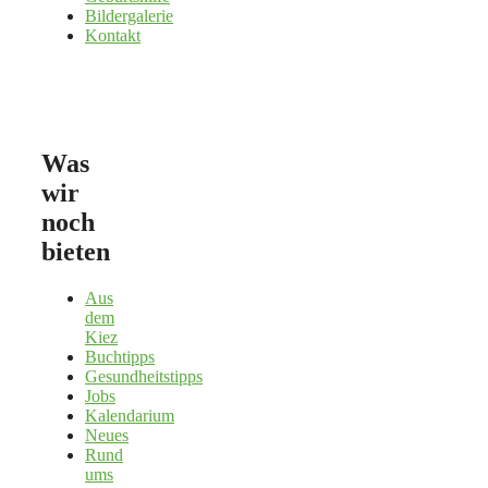
Bildergalerie
Kontakt
Was
wir
noch
bieten
Aus
dem
Kiez
Buchtipps
Gesundheitstipps
Jobs
Kalendarium
Neues
Rund
ums