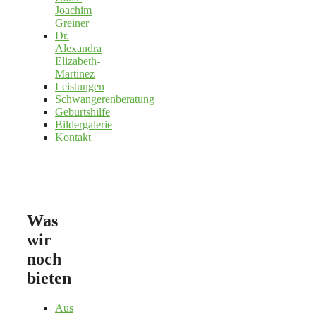
Joachim
Greiner
Dr.
Alexandra
Elizabeth-
Martinez
Leistungen
Schwangerenberatung
Geburtshilfe
Bildergalerie
Kontakt
Was
wir
noch
bieten
Aus