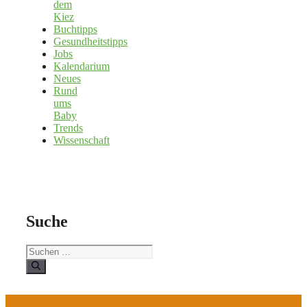
dem
Kiez
Buchtipps
Gesundheitstipps
Jobs
Kalendarium
Neues
Rund
ums
Baby
Trends
Wissenschaft
Suche
Suchen
nach: